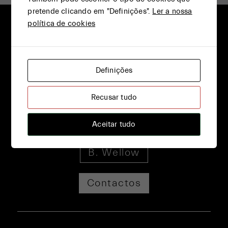
pretende clicando em "Definições".
Ler a nossa
política de cookies
Definições
Recusar tudo
Junta-Te!
Aceitar tudo
B. Wellow
Contactos