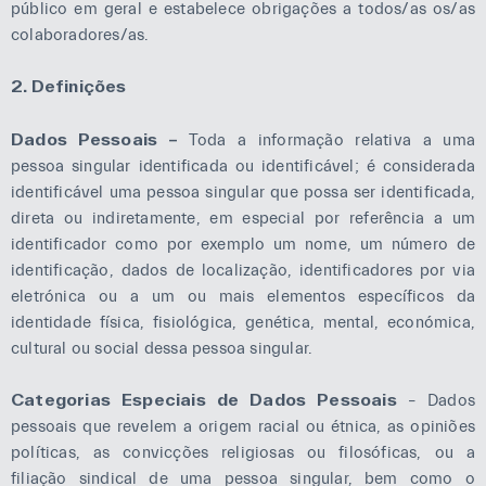
público em geral e estabelece obrigações a todos/as os/as
durante a sua
visita. Se
colaboradores/as.
recusar estes
cookies,
2. Definições
algumas
funcionalidades
Dados Pessoais –
Toda a informação relativa a uma
desaparecerão
pessoa singular identificada ou identificável; é considerada
do sítio Web.
identificável uma pessoa singular que possa ser identificada,
direta ou indiretamente, em especial por referência a um
identificador como por exemplo um nome, um número de
Marketing
Ao partilhar os
identificação, dados de localização, identificadores por via
seus interesses
eletrónica ou a um ou mais elementos específicos da
e
identidade física, fisiológica, genética, mental, económica,
comportamento
cultural ou social dessa pessoa singular.
quando visita o
nosso site,
Categorias Especiais de Dados Pessoais
– Dados
aumenta a
pessoais que revelem a origem racial ou étnica, as opiniões
possibilidade de
ver conteúdos
políticas, as convicções religiosas ou filosóficas, ou a
e ofertas
filiação sindical de uma pessoa singular, bem como o