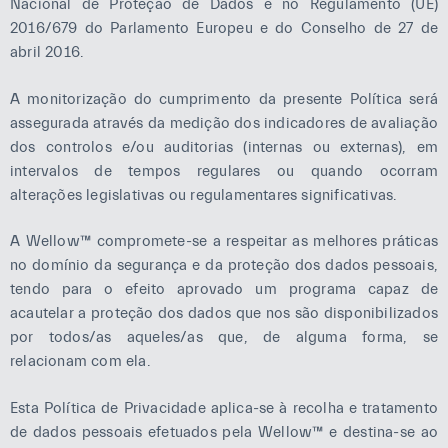
Nacional de Proteção de Dados e no Regulamento (UE)
2016/679 do Parlamento Europeu e do Conselho de 27 de
Estatísticas
abril 2016.
Para
podermos
melhorar a
A monitorização do cumprimento da presente Política será
funcionalidade
assegurada através da medição dos indicadores de avaliação
e a estrutura
dos controlos e/ou auditorias (internas ou externas), em
do sítio Web,
intervalos de tempos regulares ou quando ocorram
com base na
alterações legislativas ou regulamentares significativas.
forma como o
sítio Web é
A Wellow™ compromete-se a respeitar as melhores práticas
utilizado.
no domínio da segurança e da proteção dos dados pessoais,
tendo para o efeito aprovado um programa capaz de
Experiência
acautelar a proteção dos dados que nos são disponibilizados
Para que o
por todos/as aqueles/as que, de alguma forma, se
nosso sítio
relacionam com ela.
Web tenha o
melhor
Esta Política de Privacidade aplica-se à recolha e tratamento
desempenho
de dados pessoais efetuados pela Wellow™ e destina-se ao
possível