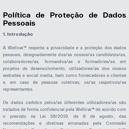
Política de Proteção de Dados
Pessoais
1. Introdução
A Wellow™ respeita a privacidade e a proteção dos dados
pessoais, designadamente dos/as nossos/as candidatos/as,
colaboradores/as, formandos/as e formadores/as em
projetos de desenvolvimento, utilizadores/as dos nossos
websites e social media, bem como fornecedores e clientes
Necessário
Estes cookies
e, em caso de pessoas coletivas, os/as respetivos/as
não são
representantes.
facultativas.
São
Os dados cedidos pelos/as diferentes utilizadores/as são
necessários
para o
tratados de forma confidencial pela Wellow™ de acordo com
funcionamento
o previsto na Lei 58/2019, de 8 de agosto, das
do sítio Web
recomendações e diretivas emanadas pela Comissão