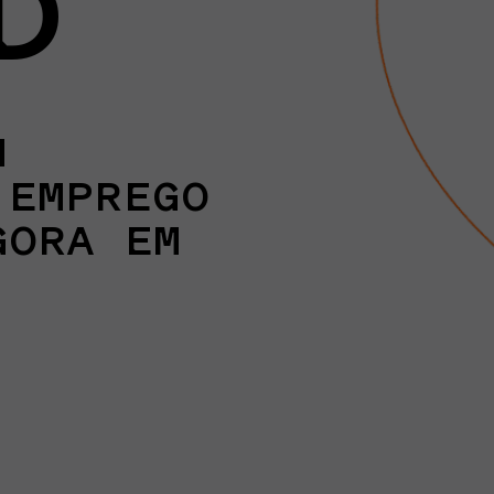
D
M
 EMPREGO
GORA EM