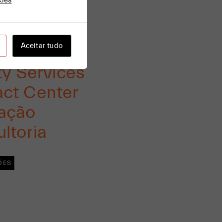
kies
ÇOS
Aceitar tudo
ty Services
ct Center
ação
ltoria
ÕES