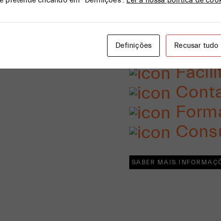
e pretende clicando em "Definições".
Ler a nossa política de coo
SERVI
Definições
Recusar tudo
Facili
Conta
Form
Consu
SABER MAIS INFORMAÇ