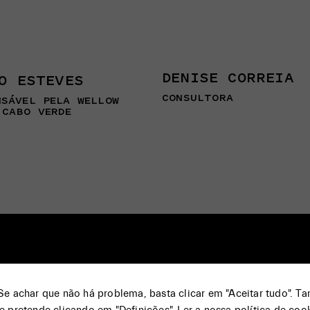
DENISE CORREIA
O ESTEVES
CONSULTORA
NSÁVEL PELA WELLOW
 CABO VERDE
 Se achar que não há problema, basta clicar em "Aceitar tudo". 